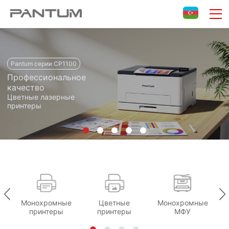
Главная страница
Pantum серии CP1100
Профессиональное
качество
Цветные лазерные
принтеры
Монохромные
Цветные
Монохромные
принтеры
принтеры
МФУ